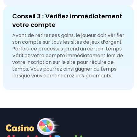
Conseil 3 : Vérifiez immédiatement
votre compte
Avant de retirer ses gains, le joueur doit vérifier
son compte sur tous les sites de jeux d’argent.
Parfois, ce processus prend un certain temps.
Vérifiez votre compte immédiatement lors de
votre inscription sur le site pour réduire ce
temps. Vous pourrez ainsi gagner du temps
lorsque vous demanderez des paiements.