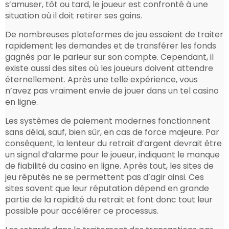
s’amuser, tôt ou tard, le joueur est confronté à une
situation où il doit retirer ses gains.
De nombreuses plateformes de jeu essaient de traiter
rapidement les demandes et de transférer les fonds
gagnés par le parieur sur son compte. Cependant, il
existe aussi des sites où les joueurs doivent attendre
éternellement. Après une telle expérience, vous
n’avez pas vraiment envie de jouer dans un tel casino
en ligne.
Les systèmes de paiement modernes fonctionnent
sans délai, sauf, bien sûr, en cas de force majeure. Par
conséquent, la lenteur du retrait d’argent devrait être
un signal d’alarme pour le joueur, indiquant le manque
de fiabilité du casino en ligne. Après tout, les sites de
jeu réputés ne se permettent pas d’agir ainsi. Ces
sites savent que leur réputation dépend en grande
partie de la rapidité du retrait et font donc tout leur
possible pour accélérer ce processus.