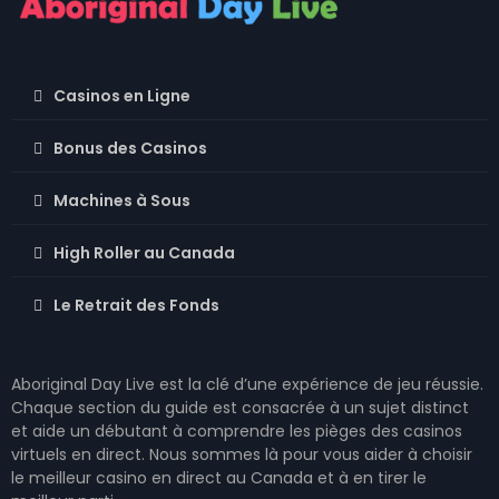
Casinos en Ligne
Bonus des Casinos
Machines à Sous
High Roller au Canada
Le Retrait des Fonds
Aboriginal Day Live est la clé d’une expérience de jeu réussie.
Chaque section du guide est consacrée à un sujet distinct
et aide un débutant à comprendre les pièges des casinos
virtuels en direct. Nous sommes là pour vous aider à choisir
le meilleur casino en direct au Canada et à en tirer le