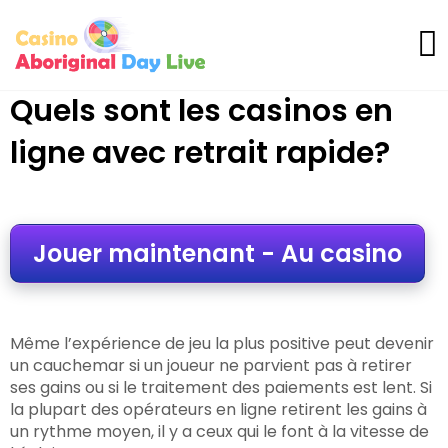
Skip
Casino
to
Aboriginal
content
Day Live
Quels sont les casinos en
ligne avec retrait rapide?
Jouer maintenant - Au casino
Même l’expérience de jeu la plus positive peut devenir
un cauchemar si un joueur ne parvient pas à retirer
ses gains ou si le traitement des paiements est lent. Si
la plupart des opérateurs en ligne retirent les gains à
un rythme moyen, il y a ceux qui le font à la vitesse de